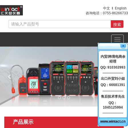
中文
‖
English
咨询电话：
0755-86266733
Toggl
navig
Previous
Nex
内贸/跨境电商余
经理
QQ: 910302993
------------------
出口外贸刘小姐
QQ：66681391
------------------
售后技术李先生
QQ：
1045125994
------------------
产品展示
www.wintact.cn