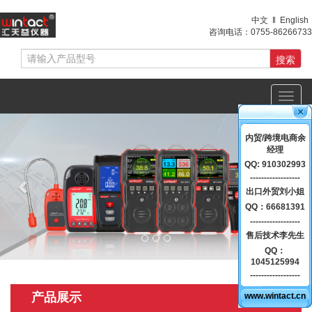
中文
‖
English
咨询电话：
0755-86266733
Toggl
navig
Previous
Nex
内贸/跨境电商余
经理
QQ: 910302993
------------------
出口外贸刘小姐
QQ：66681391
------------------
售后技术李先生
QQ：
1045125994
------------------
产品展示
www.wintact.cn