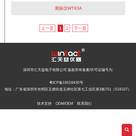
测振仪WT63A
上一页
1
2
下一页
深圳市汇天益电子有限公司 版权所有备案/许可证编号为:
粤ICP备16018430号
地址：广东省深圳市光明区玉塘街道玉律社区第七工业区第3栋701（518107）
技术支持
ODM/OEM
联系我们