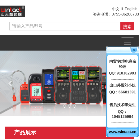
中文
‖
English
咨询电话：
0755-86266733
Toggl
navig
Previous
Nex
内贸/跨境电商余
经理
QQ: 910302993
------------------
出口外贸刘小姐
QQ：66681391
------------------
售后技术李先生
QQ：
1045125994
------------------
产品展示
www.wintact.cn