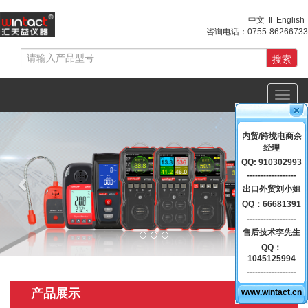
中文
‖
English
咨询电话：
0755-86266733
Toggl
navig
Previous
Nex
内贸/跨境电商余
经理
QQ: 910302993
------------------
出口外贸刘小姐
QQ：66681391
------------------
售后技术李先生
QQ：
1045125994
------------------
产品展示
www.wintact.cn